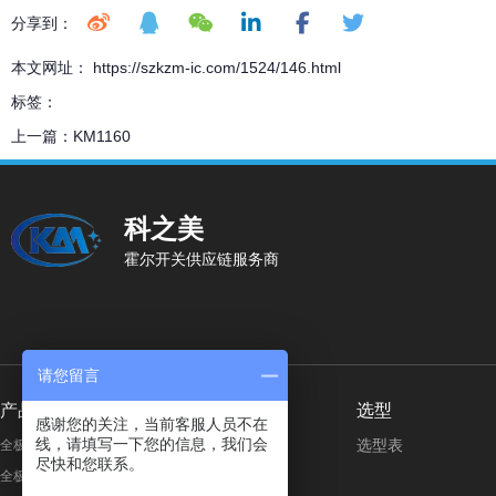
分享到：
本文网址： https://szkzm-ic.com/1524/146.html
标签：
上一篇：
KM1160
科之美
霍尔开关供应链服务商
请您留言
产品分类
按行业应用
选型
感谢您的关注，当前客服人员不在
线，请填写一下您的信息，我们会
选型表
全极微功耗霍尔开关
美容个护
尽快和您联系。
全极高电压霍尔开关
智能家电