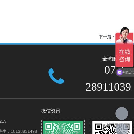
下一篇：
KM1128
全球服务热线
0755-
可以介
28911039
微信资讯
219
：18138831498