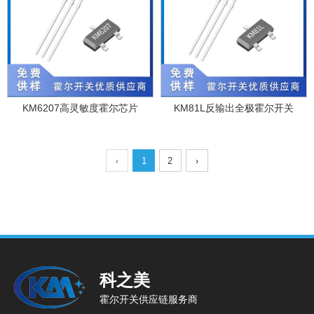
KM6207高灵敏度霍尔芯片
KM81L反输出全极霍尔开关
‹
1
2
›
科之美
霍尔开关供应链服务商