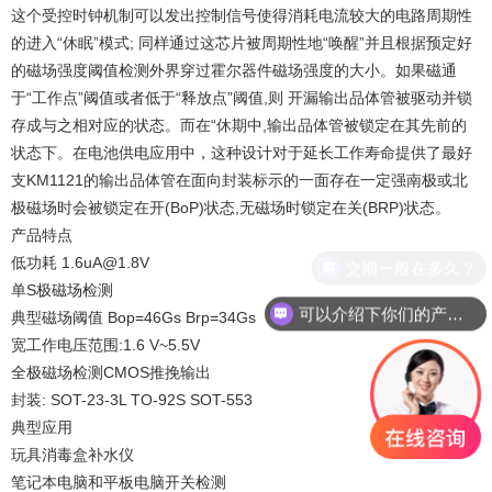
这个受控时钟机制可以发出控制信号使得消耗电流较大的电路周期性
的进入“休眠”模式; 同样通过这芯片被周期性地“唤醒”并且根据预定好
的磁场强度阈值检测外界穿过霍尔器件磁场强度的大小。如果磁通
于“工作点”阈值或者低于“释放点”阈值,则 开漏输出品体管被驱动并锁
存成与之相对应的状态。而在“休期中,输出品体管被锁定在其先前的
状态下。在电池供电应用中，这种设计对于延长工作寿命提供了最好
支KM1121的输出品体管在面向封装标示的一面存在一定强南极或北
极磁场时会被锁定在开(BoP)状态,无磁场时锁定在关(BRP)状态。
产品特点
低功耗 1.6uA@1.8V
交期一般在多久？
单S极磁场检测
可以介绍下你们的产品么？
典型磁场阈值 Bop=46Gs Brp=34Gs
宽工作电压范围:1.6 V~5.5V
全极磁场检测CMOS推挽输出
封装: SOT-23-3L TO-92S SOT-553
典型应用
玩具消毒盒补水仪
笔记本电脑和平板电脑开关检测