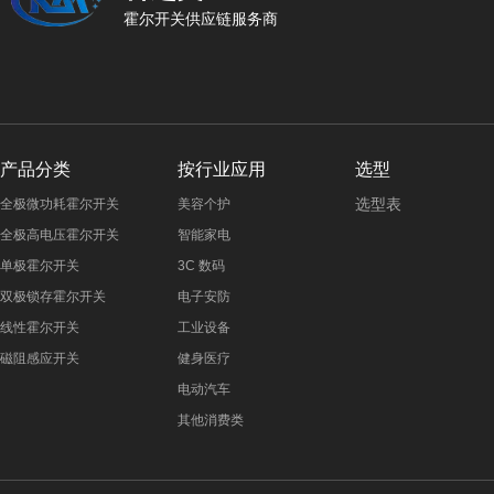
霍尔开关供应链服务商
产品分类
按行业应用
选型
选型表
全极微功耗霍尔开关
美容个护
全极高电压霍尔开关
智能家电
单极霍尔开关
3C 数码
双极锁存霍尔开关
电子安防
线性霍尔开关
工业设备
磁阻感应开关
健身医疗
电动汽车
其他消费类