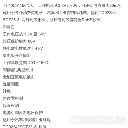
为-40C至150℃℃，工作电压从3.8V到60V，可驱动电流最大30mA。
适用于各种消费类电子、汽车和工业控制等领域。提供TO92S和
SOT23-3L两种封装形式，且所有封装都符合RoHS标准。
2.特征
工作电压从 3.8V 至 60V
过压保护能力 80V
静电放电性能达士4 kV
集电极开路输出
工作温度范围-40℃~150℃
3簾廻乱典型应用
无刷直流电机换向
速度测量.
计数
角位置检测
接近检测
电源引脚反向电压保护
可以介绍下你们的产品么？
适用于汽车和极端工业环境
TO92S和SOT23-3L封装