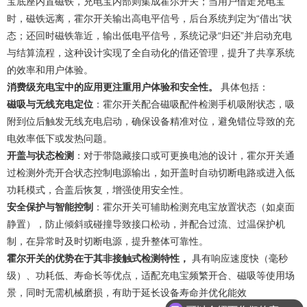
宝底座内置磁铁，充电宝内部则集成霍尔开关；当用户借走充电宝
时，磁铁远离，霍尔开关输出高电平信号，后台系统判定为“借出”状
态；还回时磁铁靠近，输出低电平信号，系统记录“归还”并启动充电
与结算流程，这种设计实现了全自动化的借还管理，提升了共享系统
的效率和用户体验。‌
消费级充电宝中的应用更注重
用户体验
和
安全性
。
‌ 具体包括：
磁吸与无线充电定位
‌：霍尔开关配合磁吸配件检测手机吸附状态，吸
附到位后触发无线充电启动，确保设备精准对位，避免错位导致的充
电效率低下或发热问题。
开盖与状态检测
‌：对于带隐藏接口或可更换电池的设计，霍尔开关通
过检测外壳开合状态控制电源输出，如开盖时自动切断电路或进入低
功耗模式，合盖后恢复，增强使用安全性。
安全保护
与
智能控制
‌：霍尔开关可辅助检测充电宝放置状态（如桌面
静置），防止倾斜或碰撞导致接口松动，并配合过流、过温保护机
制，在异常时及时切断电源，提升整体可靠性。‌
霍尔开关的优势在于其非接触式检测特性，
‌ 具有响应速度快（毫秒
级）、功耗低、寿命长等优点，适配充电宝频繁开合、磁吸等使用场
景，同时无需机械磨损，有助于延长设备寿命并优化能效