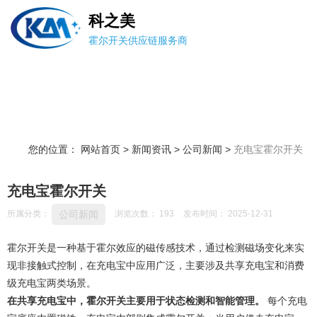
科之美
霍尔开关供应链服务商
您的位置： 网站首页
>
新闻资讯
>
公司新闻
>
充电宝霍尔开关
充电宝霍尔开关
公司新闻
所属分类：
浏览次数：
193
发布时间： 2025-12-31
霍尔开关
是一种基于
霍尔效应
的
磁传感技术
，通过检测磁场变化来实
现非接触式控制，在充电宝中应用广泛，主要涉及
共享充电宝
和
消费
级充电宝
两类场景。‌
在共享充电宝中，霍尔开关主要用于
状态检测
和
智能管理
。
‌ 每个充电