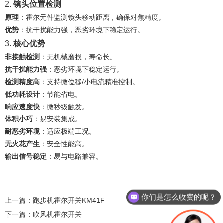
2. ‌
镜头位置检测
原理
‌：霍尔元件监测镜头移动距离，确保对焦精度。
优势
‌：抗干扰能力强，恶劣环境下稳定运行。
3. ‌
核心优势
非接触检测
‌：无机械磨损，寿命长。
抗干扰能力强
‌：恶劣环境下稳定运行。
检测精度高
‌：支持微位移/小电流精准控制。
低功耗设计
‌：节能省电。
响应速度快
‌：微秒级触发。
体积小巧
‌：易安装集成。
耐恶劣环境
‌：适应极端工况。
无火花产生
‌：安全性能高。
输出信号稳定
‌：易与电路兼容。
你们是怎么收费的呢？
上一篇：
跑步机霍尔开关KM41F
交期一般在多久？
下一篇：
吹风机霍尔开关