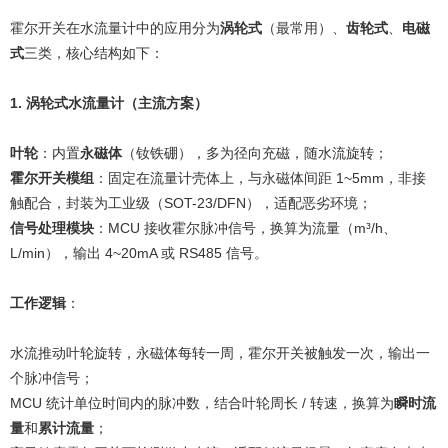
霍尔开关在水流量计中的应用分为
涡轮式
（最常用）、
齿轮式
、
电磁
式
三类，核心结构如下：
1. 涡轮式水流量计（主流方案）
叶轮
：内置
永磁体
（钕铁硼），多为径向充磁，随水流旋转；
霍尔开关模组
：固定在流量计壳体上，与永磁体间距 1~5mm，非接
触配合，封装为工业级（SOT-23/DFN），适配恶劣环境；
信号处理模块
：MCU 接收霍尔脉冲信号，换算为流量（m³/h、
L/min），输出 4~20mA 或 RS485 信号。
工作逻辑
：
水流推动叶轮旋转，永磁体每转一周，霍尔开关被触发一次，输出一
个脉冲信号；
MCU 统计单位时间内的脉冲数，结合叶轮周长 / 转速，换算为
瞬时流
量
和
累计流量
；