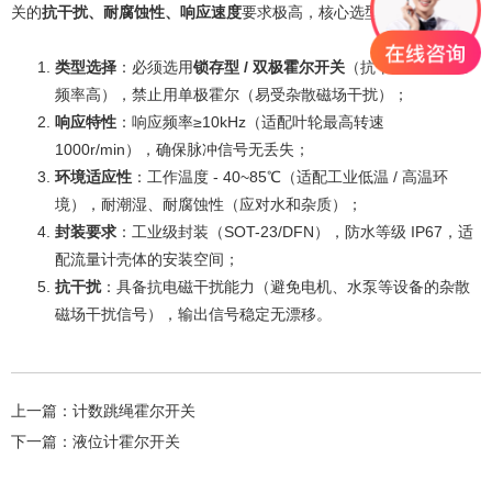
关的
抗干扰、耐腐蚀性、响应速度
要求极高，核心选型指标如下：
类型选择
：必须选用
锁存型 / 双极霍尔开关
（抗干扰强、响应
频率高），禁止用单极霍尔（易受杂散磁场干扰）；
响应特性
：响应频率≥10kHz（适配叶轮最高转速
1000r/min），确保脉冲信号无丢失；
环境适应性
：工作温度 - 40~85℃（适配工业低温 / 高温环
境），耐潮湿、耐腐蚀性（应对水和杂质）；
封装要求
：工业级封装（SOT-23/DFN），防水等级 IP67，适
配流量计壳体的安装空间；
抗干扰
：具备抗电磁干扰能力（避免电机、水泵等设备的杂散
磁场干扰信号），输出信号稳定无漂移。
上一篇：
计数跳绳霍尔开关
下一篇：
液位计霍尔开关