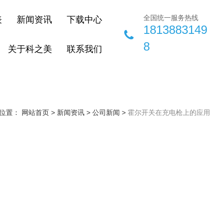
全国统一服务热线
表
新闻资讯
下载中心
1813883149
8
关于科之美
联系我们
位置： 网站首页
>
新闻资讯
>
公司新闻
>
霍尔开关在充电枪上的应用