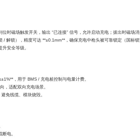
到位时磁场触发开关，输出 “已连接” 信号，允许启动充电；拔出时磁场
/ 解锁），精度可达 **±0.1mm**，确保充电中枪头被可靠锁定（国标
提升安全等级。
1%**，用于 BMS / 充电桩控制与电量计费。
方向，适配双向充电场景。
，避免线缆、模块烧毁。
。
或断电。