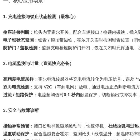
一、核心应用场景
1. 充电连接与锁止状态检测（最核心）
枪座连接判断
：枪头内置霍尔开关，配合车辆接口 / 枪锁内磁铁，插入
电子锁状态监测
：锁舌 / 锁扣带磁铁，霍尔开关实时检测锁舌位置（闭锁 
防护门 / 盖板检测
：监测充电枪座防护门开闭，仅在关闭时允许通电，
2. 电流监测与计量（直流快充必备）
高精度电流采样
：霍尔电流传感器将充电电流转化为电压信号，误差 **≤±
双向电流检测
：支持 V2G（车到电网）放电，通过电压正负判断电流
过流 / 短路保护
：电流超阈值时
0.1 秒内
触发保护，切断输出或降功率
3. 安全与故障诊断
接触异常预警
：接口松动导致磁场波动时，快速停机，
杜绝拉弧与过热
温度联动保护
：配合温感复合霍尔，监测枪头 / 线缆温升，超温降功率