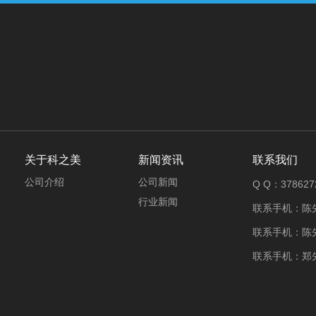
关于科之美
新闻资讯
联系我们
公司介绍
公司新闻
Q Q：378627
行业新闻
联系手机：陈先生
联系手机：陈先生
联系手机：郑先生