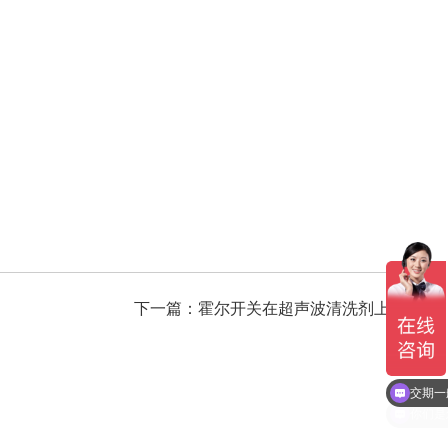
下一篇：
霍尔开关在超声波清洗剂上的应用
交期一