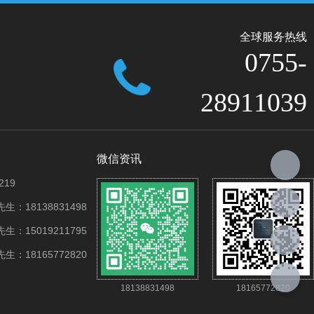
全球服务热线
0755-
28911039
微信资讯
219
：18138831498
：15019211795
：18165772820
18138831498
18165772820