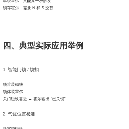
单极霍尔：只能某一极触发
锁存霍尔：需要 N 和 S 交替
四、典型实际应用举例
1. 智能门锁 / 锁扣
锁舌装磁铁
锁体装霍尔
关门磁铁靠近 → 霍尔输出 “已关锁”
2. 气缸位置检测
活塞带磁环