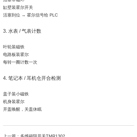
缸壁装霍尔开关
活塞到位 → 霍尔信号给 PLC
3. 水表 / 气表计数
叶轮装磁铁
电路板装霍尔
每转一圈计数一次
4. 笔记本 / 耳机仓开合检测
盖子装小磁铁
机身装霍尔
开盖唤醒，关盖休眠
上一篇：
多维磁阻开关TMR1302