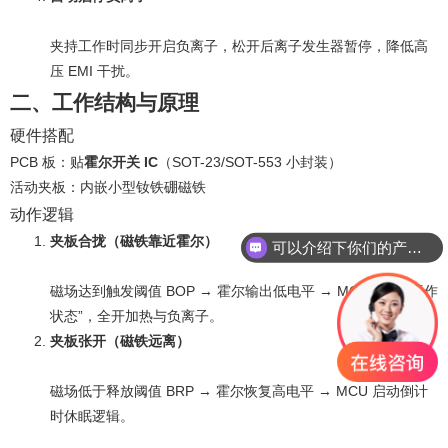
夹持工作时同步开启负离子，松开后离子发生器暂停，降低高
压 EMI 干扰。
二、工作结构与原理
硬件搭配
PCB 板：贴
霍尔开关 IC
（SOT-23/SOT-553 小封装）
活动夹板：内嵌小型钕铁硼磁铁
动作逻辑
夹板合拢（磁铁靠近霍尔）
可以介绍下你们的产品么？
磁场达到触发阈值 BOP → 霍尔输出低电平 → MCU 识别 “工作
状态”，全开加热与负离子。
夹板张开（磁铁远离）
磁场低于释放阈值 BRP → 霍尔恢复高电平 → MCU 启动倒计
时休眠逻辑。