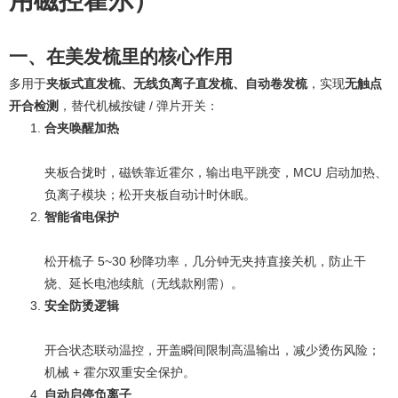
用磁控霍尔）
一、在美发梳里的核心作用
多用于
夹板式直发梳、无线负离子直发梳、自动卷发梳
，实现
无触点
开合检测
，替代机械按键 / 弹片开关：
合夹唤醒加热
夹板合拢时，磁铁靠近霍尔，输出电平跳变，MCU 启动加热、
负离子模块；松开夹板自动计时休眠。
智能省电保护
松开梳子 5~30 秒降功率，几分钟无夹持直接关机，防止干
烧、延长电池续航（无线款刚需）。
安全防烫逻辑
开合状态联动温控，开盖瞬间限制高温输出，减少烫伤风险；
机械 + 霍尔双重安全保护。
自动启停负离子