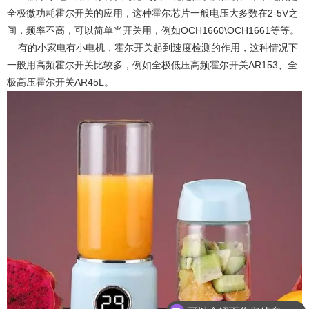
全极微功耗霍尔开关的应用，这种霍尔芯片一般电压大多数在2-5V之
间，频率不高，可以简单当开关用，例如OCH1660\OCH1661等等。
有的小家电有小电机，霍尔开关起到速度检测的作用，这种情况下
一般用高频霍尔开关比较多，例如全极低压高频霍尔开关AR153、全
极高压霍尔开关AR45L。