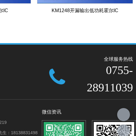
尔IC
KM1248开漏输出低功耗霍尔IC
全球服务热线
0755-
28911039
微信资讯
219
：18138831498