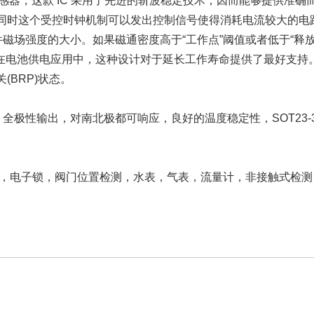
应传感器，这款 IC 采用了先进的斩波稳定技术，因而能够提供准确
同时这个受控时钟机制可以发出控制信号使得消耗电流较大的电路
磁场强度的大小。如果磁通密度高于“工作点”阈值或者低于“释
。在电池供电应用中，这种设计对于延长工作寿命提供了最好支持。
(BRP)状态。
8UA，全极性输出，对南北极都可响应，良好的温度稳定性，SOT23
机，电子锁，阀门位置检测，水表，气表，流量计，非接触式检测