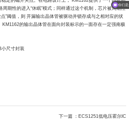
而稳定的磁开关点。在电路设计上， KM1162提供了一个内嵌的
周期性的进入“休眠”模式；同样通过这个机制，芯片被周期性
你们是
放点”阈值，则 开漏输出晶体管被驱动并锁存成与之相对应的状
KM1162的输出晶体管在面向封装标示的一面存在一定强南极
-3小尺寸封装
下一篇 ：
ECS1251低电压霍尔IC