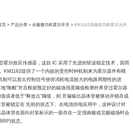
首页
>
产品分类
>
全极微功耗霍尔开关
>
KM1162高频低功耗霍尔元件
全极型霍尔效应传感器，这款 IC 采用了先进的斩波稳定技术，因而
 KM1162提供了一个内嵌的受控时钟机制来为霍尔器件和模
机制可以发出控制信号使得消耗电流较大的电路周期性的进
性地“唤醒”并且根据预定好的磁场强度阈值检测外界穿过霍尔器
阈值或者低于“释放点”阈值，则 开漏输出晶体管被驱动并锁存成
体管被锁定在 先前的状态下。在电池供电应用中，这种设计对
输出晶体管在面向封装标示的一面存在一定强南极或北极磁场时会
BRP)状态。