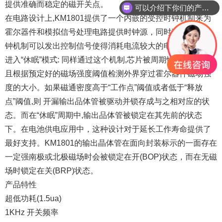
提供准确而稳定的磁开关点。
可以介绍下你们的产品么？
在电路设计上,KM1801提供了一个内嵌的受控时钟机制来为
霍尔器件和模拟信号处理电路提供时钟源，同时这个受控时
钟机制可以发出控制信号使得消耗电流较大的电路周期性的
进入“休眠”模式: 同样通过这个机制,芯片被周期性地“唤醒”并
且根据预定好的磁场强度阈值检测外界穿过霍尔器件磁场强
度的大小。如果磁通密度高于“工作点”阈值或者低于“释放
点”阈值,则 开漏输出品体管被驱动并锁存成与之相对应的状
态。而在“休眠”周期中,输出品体管被锁定在其先前的状态
下。在电池供电应用中，这种设计对于延长工作寿命提供了
最好支持。KM1801的输出晶体管在面向封装标示的一面存在
一定强南极或北极磁场时会被锁定在开(BOP)状态，而在无磁
场时锁定在关(BRP)状态。
产品特性
超低功耗(1.5ua)
1KHz 开关频率