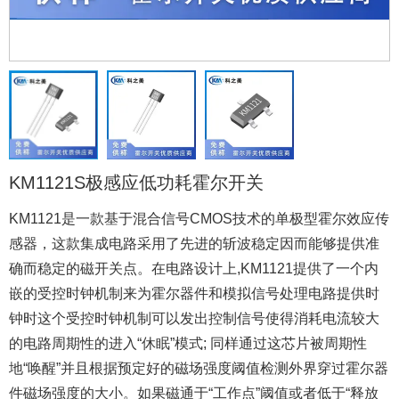
KM1121S极感应低功耗霍尔开关
KM1121是一款基于混合信号CMOS技术的单极型霍尔效应传
感器，这款集成电路采用了先进的斩波稳定因而能够提供准
确而稳定的磁开关点。在电路设计上,KM1121提供了一个内
嵌的受控时钟机制来为霍尔器件和模拟信号处理电路提供时
钟时这个受控时钟机制可以发出控制信号使得消耗电流较大
的电路周期性的进入“休眠”模式; 同样通过这芯片被周期性
地“唤醒”并且根据预定好的磁场强度阈值检测外界穿过霍尔器
件磁场强度的大小。如果磁通于“工作点”阈值或者低于“释放