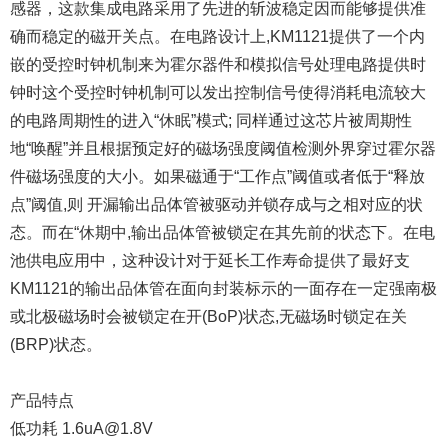
感器，这款集成电路采用了先进的斩波稳定因而能够提供准
确而稳定的磁开关点。在电路设计上,KM1121提供了一个内
嵌的受控时钟机制来为霍尔器件和模拟信号处理电路提供时
钟时这个受控时钟机制可以发出控制信号使得消耗电流较大
的电路周期性的进入“休眠”模式; 同样通过这芯片被周期性
地“唤醒”并且根据预定好的磁场强度阈值检测外界穿过霍尔器
件磁场强度的大小。如果磁通于“工作点”阈值或者低于“释放
点”阈值,则 开漏输出品体管被驱动并锁存成与之相对应的状
态。而在“休期中,输出品体管被锁定在其先前的状态下。在电
池供电应用中，这种设计对于延长工作寿命提供了最好支
KM1121的输出品体管在面向封装标示的一面存在一定强南极
或北极磁场时会被锁定在开(BoP)状态,无磁场时锁定在关
(BRP)状态。
产品特点
低功耗 1.6uA@1.8V