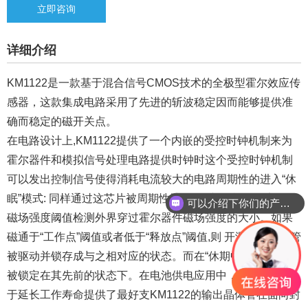
立即咨询
详细介绍
KM1122是一款基于混合信号CMOS技术的全极型霍尔效应传
感器，这款集成电路采用了先进的斩波稳定因而能够提供准
确而稳定的磁开关点。
在电路设计上,KM1122提供了一个内嵌的受控时钟机制来为
霍尔器件和模拟信号处理电路提供时钟时这个受控时钟机制
可以发出控制信号使得消耗电流较大的电路周期性的进入“休
眠”模式: 同样通过这芯片被周期性地“唤醒”并且根据预定好的
可以介绍下你们的产品么？
磁场强度阈值检测外界穿过霍尔器件磁场强度的大小。如果
磁通于“工作点”阈值或者低于“释放点”阈值,则 开漏输出品体管
被驱动并锁存成与之相对应的状态。而在“休期中,输出晶体管
被锁定在其先前的状态下。在电池供电应用中，这种设计对
于延长工作寿命提供了最好支KM1122的输出晶体管在面向封