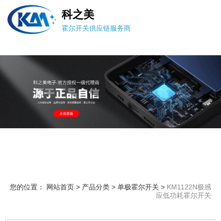
科之美
霍尔开关供应链服务商
您的位置： 网站首页
>
产品分类
>
单极霍尔开关
>
KM1122N极感
应低功耗霍尔开关